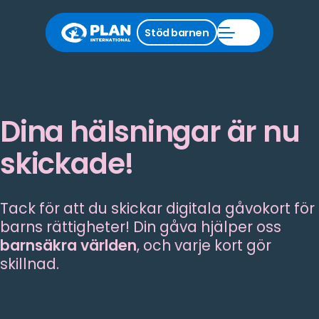
Stäng
Stöd barnen
Öppna
stödmeny
Stöd
barnen
meny
Dina hälsningar är nu
skickade!
Tack för att du skickar digitala gåvokort för
barns rättigheter! Din gåva hjälper oss
barnsäkra världen
, och varje kort gör
skillnad.