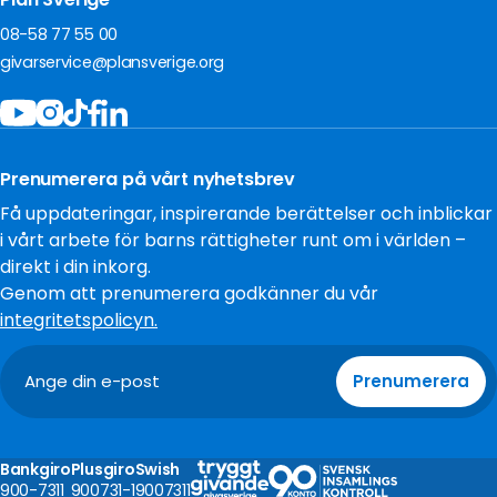
För företag
Ge en gåva
Akut insamling Sudan
Om oss
Frågor och svar
08-58 77 55 00
Bli månadsgivare
Jobba hos oss
givarservice@plansverige.org
Starta egen insamling
Policys och villkor
Bidra som företag
Tillgänglighet
Filantropi och stiftelser
Press
Testamentera
Prenumerera på vårt nyhetsbrev
Cookies
Få uppdateringar, inspirerande berättelser och inblickar
i vårt arbete för barns rättigheter runt om i världen –
direkt i din inkorg.
Genom att prenumerera godkänner du vår
integritetspolicyn.
Prenumerera
Bankgiro
Plusgiro
Swish
900-7311
900731-1
9007311