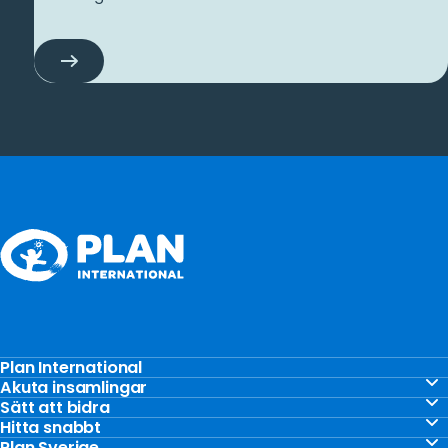
Bli
månadsgivare
Plan International
Stöd barnen
Akuta insamlingar
Akut insamling Gaza
Sätt att bidra
Vårt arbete
Gåvoshop
Hitta snabbt
Akut insamling Ukraina
Kontakta oss
Plan Sverige