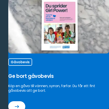
Gåvobevis
Ge bort gåvobevis
Köp en gåva till vännen, syrran, farfar. Du får ett fint
gåvobevis att ge bort.
Ge