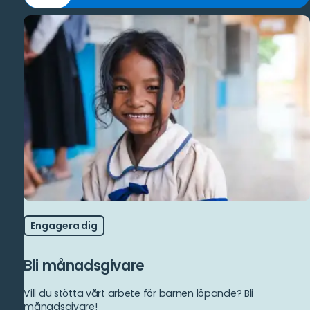
bort
gåvobevis
Engagera dig
Bli månadsgivare
Vill du stötta vårt arbete för barnen löpande? Bli
månadsgivare!