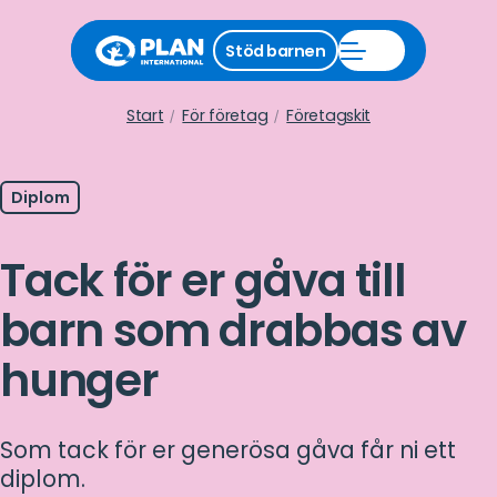
Stäng
Stöd barnen
Öppna
stödmeny
Stöd
barnen
meny
Start
För företag
Företagskit
Diplom
Tack för er gåva till
barn som drabbas av
hunger
Som tack för er generösa gåva får ni ett
diplom.