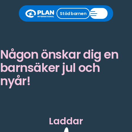
Stäng
Stöd barnen
Öppna
stödmeny
Stöd
barnen
meny
Någon önskar dig en
barnsäker jul och
nyår!
Laddar