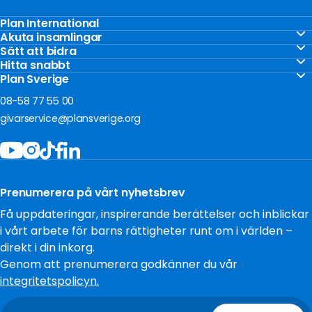
Plan International
Stöd barnen
Akuta insamlingar
Akut insamling Gaza
Sätt att bidra
Vårt arbete
Gåvoshop
Hitta snabbt
Akut insamling Ukraina
För företag
Kontakta oss
Plan Sverige
Ge en gåva
Akut insamling Sudan
Om oss
Frågor och svar
08-58 77 55 00
Bli månadsgivare
Jobba hos oss
givarservice@plansverige.org
Starta egen insamling
Policys och villkor
Bidra som företag
Tillgänglighet
Filantropi och stiftelser
Press
Testamentera
Prenumerera på vårt nyhetsbrev
Cookies
Få uppdateringar, inspirerande berättelser och inblickar
i vårt arbete för barns rättigheter runt om i världen –
direkt i din inkorg.
Genom att prenumerera godkänner du vår
integritetspolicyn.