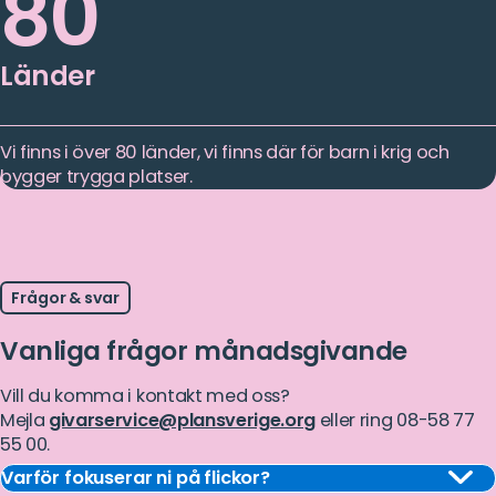
80
Länder
Vi finns i över 80 länder, vi finns där för barn i krig och
bygger trygga platser.
Frågor & svar
Vanliga frågor månadsgivande
Vill du komma i kontakt med oss?
Mejla
givarservice@plansverige.org
eller ring 08-58 77
55 00.
Varför fokuserar ni på flickor?