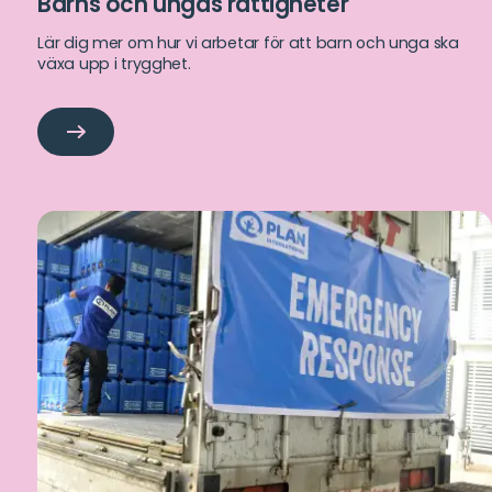
Barns och ungas rättigheter
Lär dig mer om hur vi arbetar för att barn och unga ska
växa upp i trygghet.
Barns
och
ungas
rättigheter