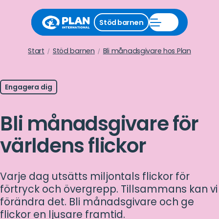
Stäng
Stöd barnen
Öppna
stödmeny
Stöd
barnen
meny
Start
Stöd barnen
Bli månadsgivare hos Plan
Engagera dig
Bli månadsgivare för
världens flickor
Varje dag utsätts miljontals flickor för
förtryck och övergrepp. Tillsammans kan vi
förändra det. Bli månadsgivare och ge
flickor en ljusare framtid.