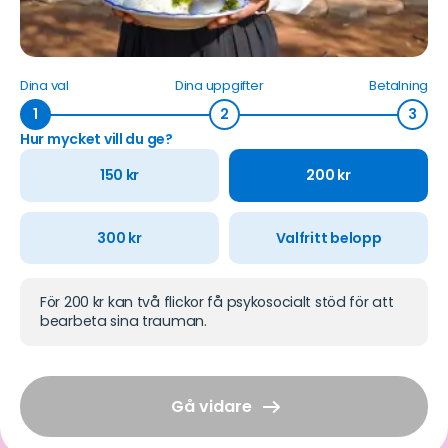
Dina val
Dina uppgifter
Betalning
1
2
3
Hur mycket vill du ge?
150
kr
200
kr
300
kr
Valfritt belopp
För 200 kr kan två flickor få psykosocialt stöd för att
bearbeta sina trauman.
Gå vidare