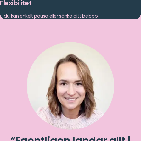
Flexibilitet
– du kan enkelt pausa eller sänka ditt belopp
Egentligen landar allt i