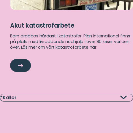
Akut katastrofarbete
Barn drabbas hårdast i katastrofer. Plan International finns
på plats med livräddande nödhjälp i över 80 kriser världen
över. Läs mer om vårt katastrofarbete här.
Akut
katastrofarbete
*Källor
Läs
122 miljoner flickor går inte i skolan:
UNESCO (2023)
mer
12 miljoner flickor blir mammor varje år:
WHO (2024)
1 av 5 flickor i världen är gifta:
UNICEF (2022)