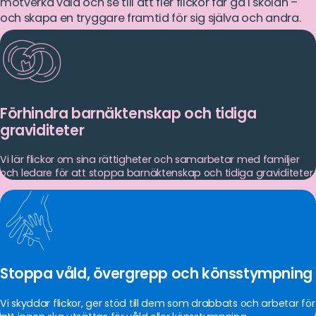
motverka våld och se till att fler flickor får gå i skolan –
och skapa en tryggare framtid för sig själva och andra.
Förhindra barnäktenskap och tidiga
graviditeter
Vi lär flickor om sina rättigheter och samarbetar med familjer
och ledare för att stoppa barnäktenskap och tidiga graviditeter.
Stoppa våld, övergrepp och könsstympning
Vi skyddar flickor, ger stöd till dem som drabbats och arbetar för