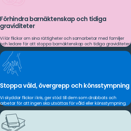
Förhindra barnäktenskap och tidiga
graviditeter
Vi lär flickor om sina rättigheter och samarbetar med familjer
och ledare för att stoppa barnäktenskap och tidiga graviditeter.
Stoppa våld, övergrepp och könsstympning
Vi skyddar flickor i kris, ger stöd till dem som drabbats och
arbetar för att ingen ska utsättas för våld eller könsstympning.