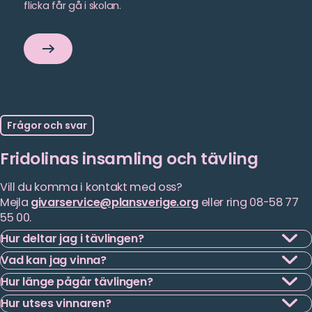
flicka får gå i skolan.
Så
arbetar
vi
för
flickors
rättigheter
Frågor och svar
Fridolinas insamling och tävling
Vill du komma i kontakt med oss?
Mejla
givarservice@plansverige.org
eller ring 08-58 77
55 00.
Hur deltar jag i tävlingen?
Läs
Det är enkelt att vara med och göra skillnad, samtidigt som du
Vad kan jag vinna?
mer
får chansen att vinna en unik upplevelse tillsammans med
Läs
Priset består av två VIP-biljetter till en valfri match med
Fridolina Rolfö:
Hur länge pågår tävlingen?
mer
Manchester Uniteds damlag, samt en unik möjlighet till ett
Läs
personligt möte med Fridolina Rolfö.
Hur utses vinnaren?
Tävlingen pågår mellan den 16 juni och 14 juli 2026.
mer