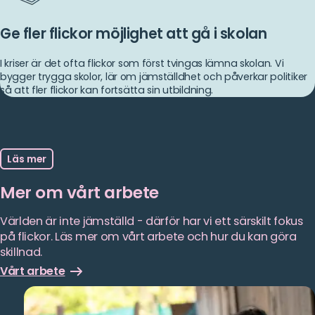
Ge fler flickor möjlighet att gå i skolan
I kriser är det ofta flickor som först tvingas lämna skolan. Vi
bygger trygga skolor, lär om jämställdhet och påverkar politiker
så att fler flickor kan fortsätta sin utbildning.
Läs mer
Mer om vårt arbete
Världen är inte jämställd - därför har vi ett särskilt fokus
på flickor. Läs mer om vårt arbete och hur du kan göra
skillnad.
Vårt arbete