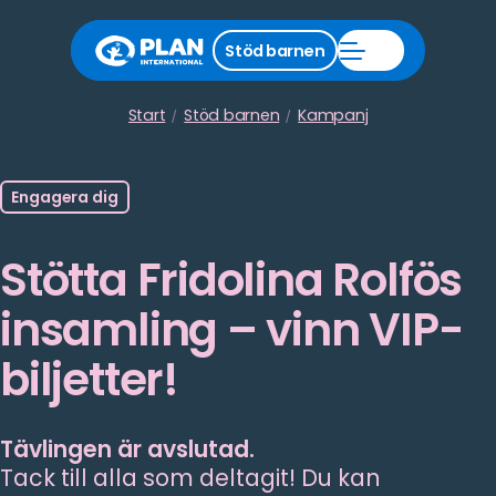
Stäng
Stöd barnen
Öppna
stödmeny
Stöd
barnen
meny
Start
Stöd barnen
Kampanj
Engagera dig
Stötta Fridolina Rolfös
insamling – vinn VIP-
biljetter!
Tävlingen är avslutad.
Tack till alla som deltagit! Du kan