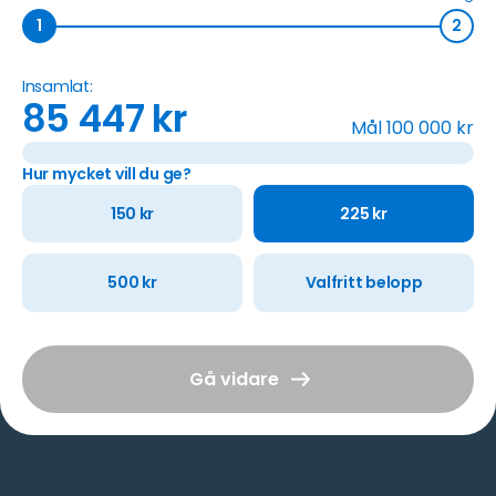
1
2
Insamlat:
85 447
kr
Mål
100 000
kr
Hur mycket vill du ge?
150
kr
225
kr
500
kr
Valfritt belopp
Gå vidare