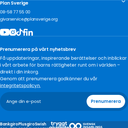
För företag
Kontakta oss
Plan Sverige
Ge en gåva
Akut insamling Sudan
Om oss
Frågor och svar
08-58 77 55 00
Bli månadsgivare
Jobba hos oss
givarservice@plansverige.org
Starta egen insamling
Policys och villkor
Bidra som företag
Tillgänglighet
Filantropi och stiftelser
Press
Testamentera
Prenumerera på vårt nyhetsbrev
Cookies
Få uppdateringar, inspirerande berättelser och inblickar
i vårt arbete för barns rättigheter runt om i världen –
direkt i din inkorg.
Genom att prenumerera godkänner du vår
integritetspolicyn.
Prenumerera
Bankgiro
Plusgiro
Swish