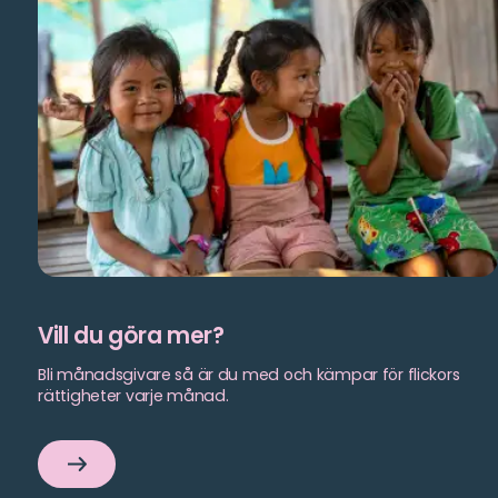
Vill du göra mer?
Bli månadsgivare så är du med och kämpar för flickors
rättigheter varje månad.
Vill
du