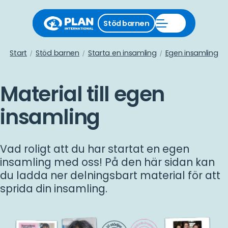
Stäng
Stöd barnen
Öppna
stödmeny
Stöd
barnen
meny
Start
Stöd barnen
Starta en insamling
Egen insamling
Material till egen
insamling
Vad roligt att du har startat en egen
insamling med oss! På den här sidan kan
du ladda ner delningsbart material för att
sprida din insamling.