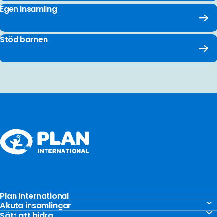
Egen insamling
Stöd barnen
Plan International
Stöd barnen
Akuta insamlingar
Akut insamling Gaza
Sätt att bidra