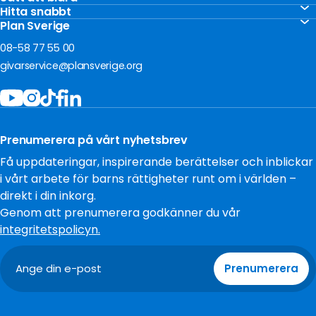
Vårt arbete
Gåvoshop
Hitta snabbt
Akut insamling Ukraina
För företag
Kontakta oss
Plan Sverige
Ge en gåva
Akut insamling Sudan
Om oss
Frågor och svar
08-58 77 55 00
Bli månadsgivare
Jobba hos oss
givarservice@plansverige.org
Starta egen insamling
Policys och villkor
Bidra som företag
Tillgänglighet
Filantropi och stiftelser
Press
Testamentera
Prenumerera på vårt nyhetsbrev
Cookies
Få uppdateringar, inspirerande berättelser och inblickar
i vårt arbete för barns rättigheter runt om i världen –
direkt i din inkorg.
Genom att prenumerera godkänner du vår
integritetspolicyn.
Prenumerera