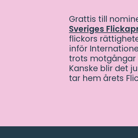
Grattis till nomin
Sveriges Flickap
flickors rättighet
inför Internatione
trots motgångar a
Kanske blir det j
tar hem årets Fli