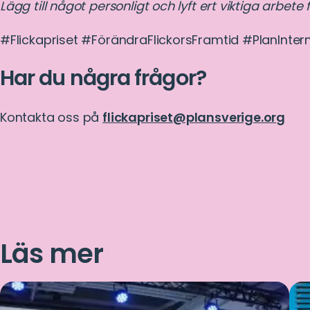
Lägg till något personligt och lyft ert viktiga arbete f
#Flickapriset #FörändraFlickorsFramtid #PlanInte
Har du några frågor?
Kontakta oss på
flickapriset@plansverige.org
Läs mer