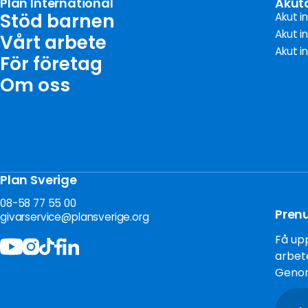
Plan International
Akut
Stöd barnen
Akut i
Akut i
Vårt arbete
Akut i
För företag
Om oss
Plan Sverige
08-58 77 55 00
Pren
givarservice@plansverige.org
Få upp
arbete
Genom