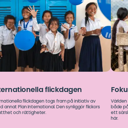
ternationella flickdagen
Fokus
rnationella flickdagen togs fram på initiativ av
Världen 
d annat Plan International. Den synliggör flickors
både på 
tthet och rättigheter.
ett särs
här.