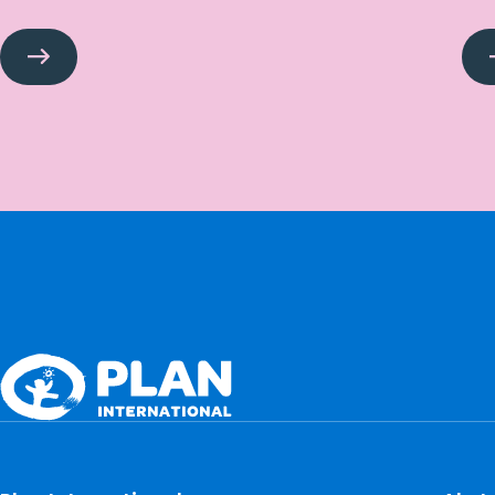
Plan
Int
International
fli
Sveriges
Flickapris