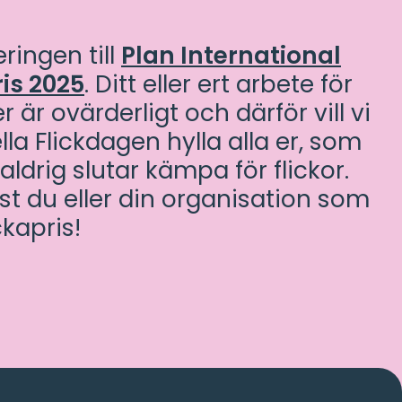
eringen till
Plan International
ris 2025
. Ditt eller ert arbete för
er är ovärderligt och därför vill vi
lla Flickdagen hylla alla er, som
ldrig slutar kämpa för flickor.
ust du eller din organisation som
ckapris!