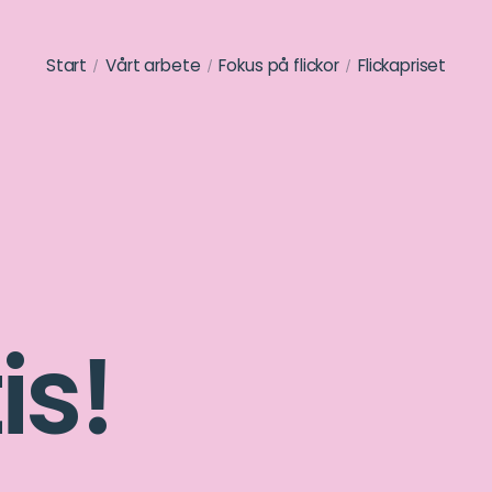
Start
Vårt arbete
Fokus på flickor
Flickapriset
is!