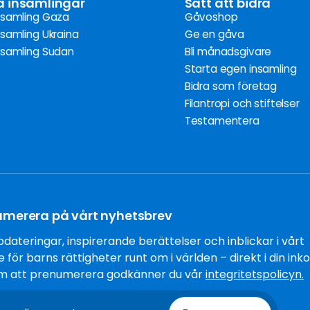
a insamlingar
Sätt att bidra
nsamling Gaza
Gåvoshop
nsamling Ukraina
Ge en gåva
nsamling Sudan
Bli månadsgivare
Starta egen insamling
Bidra som företag
Filantropi och stiftelser
Testamentera
umerera på vårt nyhetsbrev
dateringar, inspirerande berättelser och inblickar i vårt
 för barns rättigheter runt om i världen – direkt i din inko
 att prenumerera godkänner du vår
integritetspolicyn.