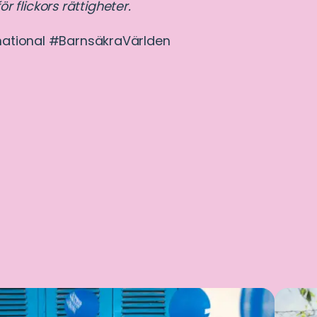
ör flickors rättigheter.
rnational #BarnsäkraVärlden