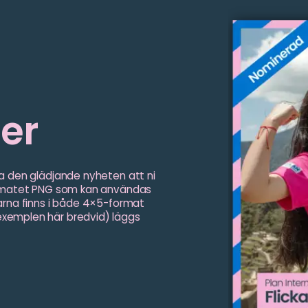
ler
ela den glädjande nyheten att ni
 formatet PNG som kan användas
llarna finns i både 4×5-format
 exemplen här bredvid) läggs