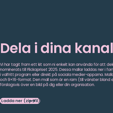
Dela i dina kana
Vi har tagit fram ett kit som ni enkelt kan använda för att d
nominerats till Flickapriset 2025. Dessa mallar laddas ner i
i valfritt program eller direkt på sociala medier-apparna. Ma
och 9×16-format. Den mall som är en ram (till vänster bland
förslagsvis över en bild på dig eller din organisation.
Ladda ner (zip-fil)
Ladda
ner
(zip-