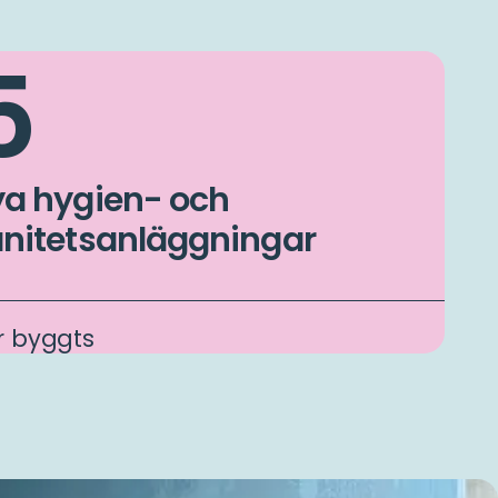
5
a hygien- och
nitetsanläggningar
r byggts