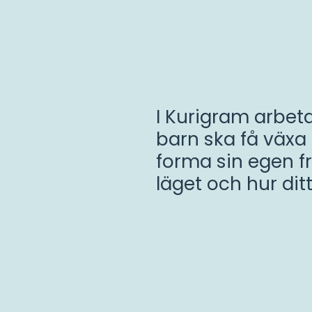
Sree:
I Kurigram arbeta
Jag
barn ska få växa
Spela
är
forma sin egen fr
van
läget och hur ditt
vid
översv