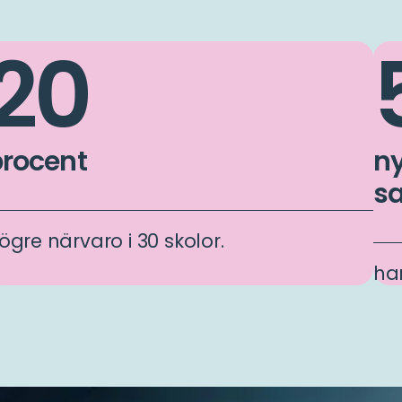
20
procent
ny
sa
ögre närvaro i 30 skolor.
ha