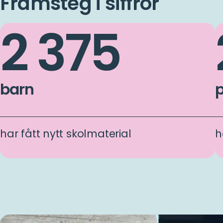
Framsteg i siffror
2 375
barn
har fått nytt skolmaterial
h