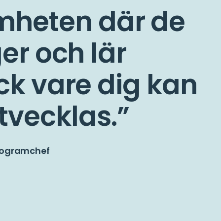
mheten där de
ger och lär
ck vare dig kan
tvecklas.
rogramchef