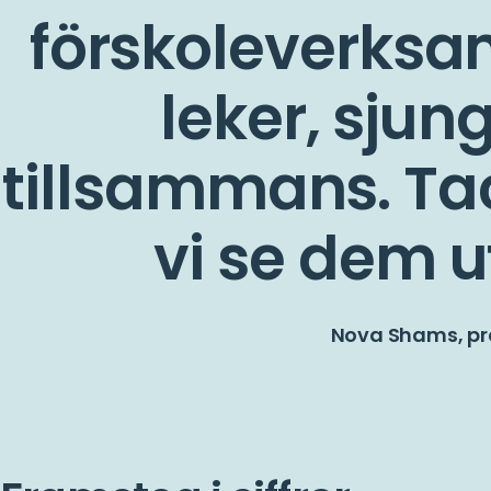
förskoleverksa
leker, sjun
tillsammans. Ta
vi se dem u
Nova Shams, p