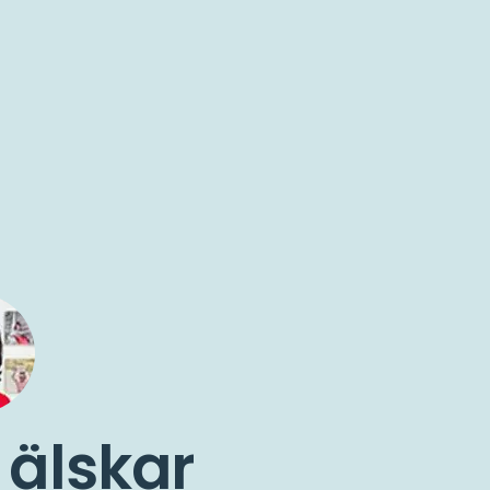
 älskar