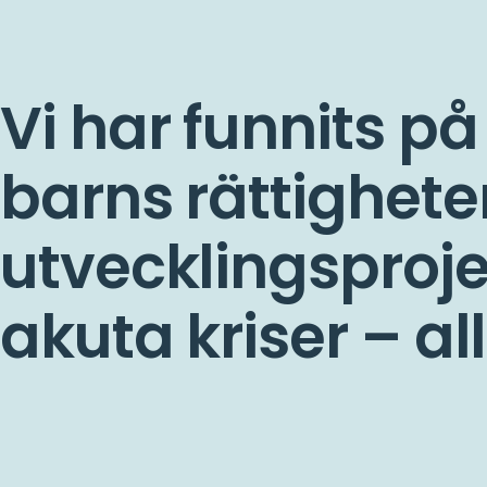
Vi har funnits på
barns rättigheter
utvecklingsproje
akuta kriser – al