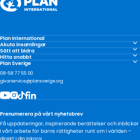
Plan International
Stöd barnen
Akuta insamlingar
Akut insamling Gaza
Sätt att bidra
Vårt arbete
Gåvoshop
Hitta snabbt
Akut insamling Ukraina
För företag
Kontakta oss
Plan Sverige
Ge en gåva
Akut insamling Sudan
Om oss
Frågor och svar
08-58 77 55 00
Bli månadsgivare
Jobba hos oss
givarservice@plansverige.org
Starta egen insamling
Policys och villkor
Bidra som företag
Tillgänglighet
Filantropi och stiftelser
Press
Testamentera
Prenumerera på vårt nyhetsbrev
Cookies
Få uppdateringar, inspirerande berättelser och inblickar
i vårt arbete för barns rättigheter runt om i världen –
direkt i din inkorg.