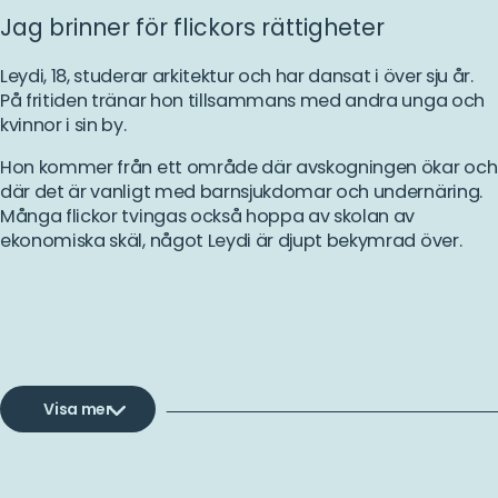
Jag brinner för flickors rättigheter
Leydi, 18, studerar arkitektur och har dansat i över sju år.
På fritiden tränar hon tillsammans med andra unga och
kvinnor i sin by.
Hon kommer från ett område där avskogningen ökar och
där det är vanligt med barnsjukdomar och undernäring.
Många flickor tvingas också hoppa av skolan av
ekonomiska skäl, något Leydi är djupt bekymrad över.
Visa mer
Läs
Plan Internationals arbete har inspirerat Leydi att lyfta
mer
fram klasskompisarna som framtiden för deras samhälle.