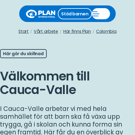
Stäng
Stöd barnen
Öppna
stödmeny
Stöd
barnen
meny
Start
Vårt arbete
Här finns Plan
Colombia
Här gör du skillnad
Välkommen till
Cauca-Valle
I Cauca-Valle arbetar vi med hela
samhället för att barn ska få växa upp
trygga, gå i skolan och kunna forma sin
egen framtid. Här får du en överblick av