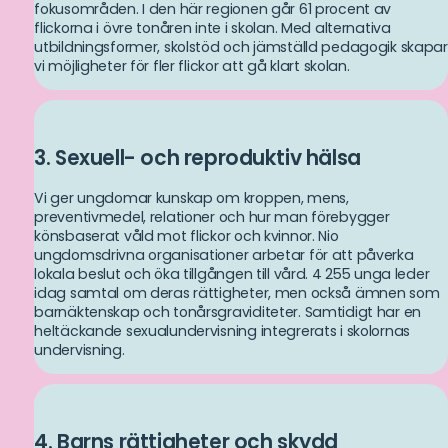
fokusområden. I den här regionen går 61 procent av
flickorna i övre tonåren inte i skolan. Med alternativa
utbildningsformer, skolstöd och jämställd pedagogik skapar
vi möjligheter för fler flickor att gå klart skolan.
”Nu när jag inte missar lektioner och har tid att studera
hoppas jag bli läkare så att jag kan hjälpa andra barn.”
– Chola, 11 år
3. Sexuell- och reproduktiv hälsa
Vi ger ungdomar kunskap om kroppen, mens,
preventivmedel, relationer och hur man förebygger
könsbaserat våld mot flickor och kvinnor. Nio
ungdomsdrivna organisationer arbetar för att påverka
lokala beslut och öka tillgången till vård. 4 255 unga leder
idag samtal om deras rättigheter, men också ämnen som
barnäktenskap och tonårsgraviditeter. Samtidigt har en
heltäckande sexualundervisning integrerats i skolornas
undervisning.
4. Barns rättigheter och skydd