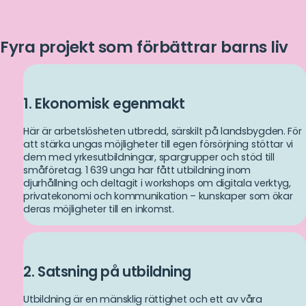
mer
risk för vattenburna sjukdomar. I området har bara 38
procent av familjerna tillgång till rent vatten.
Fyra projekt som förbättrar barns liv
När Chola och hans familj fick vattenreningskit av Plan
förändrades mycket. Sjukdomarna minskade och Chola
1. Ekonomisk egenmakt
kunde börja gå i skolan regelbundet. Hans skolresultat har
förbättrats, och han har fått mer tid och fokus för
Här är arbetslösheten utbredd, särskilt på landsbygden. För
läxläsning.
att stärka ungas möjligheter till egen försörjning stöttar vi
dem med yrkesutbildningar, spargrupper och stöd till
småföretag. 1 639 unga har fått utbildning inom
djurhållning och deltagit i workshops om digitala verktyg,
Vi har också arbetat med att stärka jämställdheten i
privatekonomi och kommunikation – kunskaper som ökar
hushållen. Genom samtal och aktiviteter har pojkar som
deras möjligheter till en inkomst.
Chola fått en bättre förståelse för könsroller och hur
sysslor kan delas mer rättvist.
2. Satsning på utbildning
Chola har ett tydligt mål med sina studier: han vill bli
Utbildning är en mänsklig rättighet och ett av våra
läkare och hjälpa barn i sin egen by.