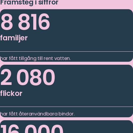
Framsteg i siffror
8 816
familjer
har fått tillgång till rent vatten.
2 080
flickor
har fått återanvändbara bindor.