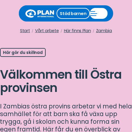
Stäng
Stöd barnen
Öppna
stödmeny
Stöd
barnen
meny
Start
Vårt arbete
Här finns Plan
Zambia
Här gör du skillnad
Välkommen till Östra
provinsen
I Zambias östra provins arbetar vi med hela
samhället för att barn ska få växa upp
trygga, gå i skolan och kunna forma sin
egen framtid. Här får du en överblick av