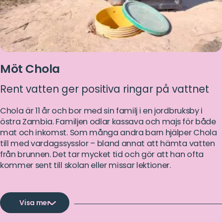
Möt Chola
Rent vatten ger positiva ringar på vattnet
Chola är 11 år och bor med sin familj i en jordbruksby i
östra Zambia. Familjen odlar kassava och majs för både
mat och inkomst. Som många andra barn hjälper Chola
till med vardagssysslor – bland annat att hämta vatten
från brunnen. Det tar mycket tid och gör att han ofta
kommer sent till skolan eller missar lektioner.
Visa mer
Läs
Vattnet från den grunda brunnen innebär dock en hög