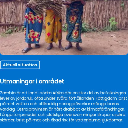
Aktuell situation
Utmaningar i området
Zambia är ett land i södra Afrika där en stor del av befolkningen
lever av jordbruk, ofta under svåra förhållanden. Fattigdom, brist
på rent vatten och otillräcklig näring påverkar många barns
vardag. Östra provinsen är hårt drabbat av klimatförändringar.
Långa torrperioder och plötsliga översvämningar skapar osäkra
skördar, brist på mat och ökad risk för vattenburna sjukdomar.