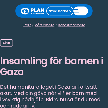
Stäng
Stöd barnen
Öppna
stödmeny
Stöd
barnen
meny
Start
Vårt arbete
Katastrofarbete
Akut
Insamling för barnen i
Gaza
Det humanitära läget i Gaza är fortsatt
akut. Med din gåva når vi fler barn med
livsviktig nödhjälp. Bidra nu så är du med
och räddar liv.