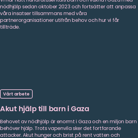
nödhjälp sedan oktober 2023 och fortsätter att anpassa
Speltid
våra insatser tillsammans med våra
-
partnerorganisationer utifrån behov och hur vi får
1
tillträde.
minut
Spela
Vi
packar
matpaket
till
Gaza
Vårt arbete
Akut hjälp till barn i Gaza
Behovet av nödhjälp är enormt i Gaza och en miljon barn
behöver hjälp. Trots vapenvila sker det fortfarande
attacker. Akut hunger och brist på rent vatten och