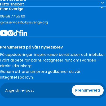
Vårt arbete
Gåvoshop
Hitta snabbt
Akut insamling Ukraina
För företag
Kontakta oss
Plan Sverige
Ge en gåva
Akut insamling Sudan
Om oss
Frågor och svar
08-58 77 55 00
Bli månadsgivare
Jobba hos oss
givarservice@plansverige.org
Starta egen insamling
Policys och villkor
Bidra som företag
Tillgänglighet
Filantropi och stiftelser
Press
Testamentera
Prenumerera på vårt nyhetsbrev
Cookies
Få uppdateringar, inspirerande berättelser och inblickar
i vårt arbete för barns rättigheter runt om i världen –
direkt i din inkorg.
Genom att prenumerera godkänner du vår
integritetspolicyn.
Prenumerera