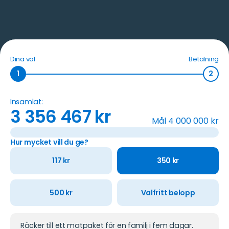
Dina val
Betalning
1
2
Insamlat:
3 356 467
kr
Mål
4 000 000
kr
Hur mycket vill du ge?
117
kr
350
kr
500
kr
Valfritt belopp
Räcker till ett matpaket för en familj i fem dagar.