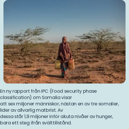
En ny rapport från IPC (Food security phase
classification) om Somalia visar
att
sex
miljoner
människor,
nästan
en
av
tre
somalier,
lider
av
allvarlig
matbrist. Av
dessa
står
1,9
miljoner
inför
akuta
nivåer
av
hunger,
bara
ett
steg
ifrån
svälttillstånd.