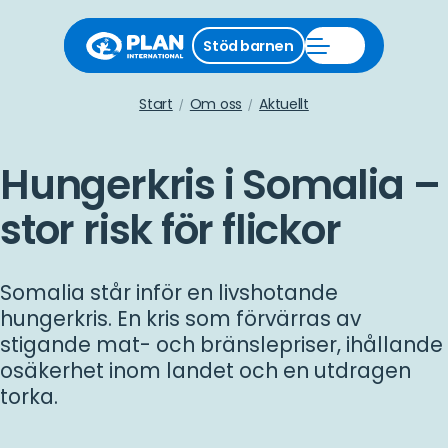
Stäng
Stöd barnen
Öppna
stödmeny
Stöd
barnen
meny
Start
Om oss
Aktuellt
Hungerkris i Somalia –
stor risk för flickor
Somalia står inför en livshotande
hungerkris. En kris som förvärras av
stigande mat- och bränslepriser, ihållande
osäkerhet inom landet och en utdragen
torka.