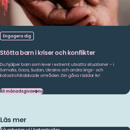
Engagera dig
Stötta barn i kriser och konflikter
Du hjälper barn som lever i extremt utsatta situationer – i
Somalia, Gaza, Sudan, Ukraina och andra krigs- och
katastrofdrabbade områden. Din gåva räddar liv!
Bli månadsgivare nu
Bli
månadsgivare
nu
Läs mer
Så arbetar vi i katastrofer