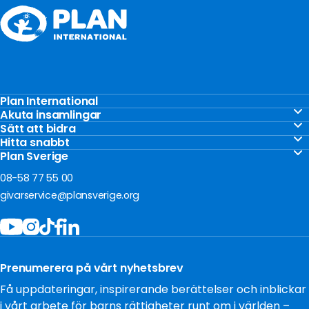
Plan International
Stöd barnen
Akuta insamlingar
Akut insamling Gaza
Sätt att bidra
Vårt arbete
Gåvoshop
Hitta snabbt
Akut insamling Ukraina
För företag
Kontakta oss
Plan Sverige
Ge en gåva
Akut insamling Sudan
Om oss
Frågor och svar
08-58 77 55 00
Bli månadsgivare
Jobba hos oss
givarservice@plansverige.org
Starta egen insamling
Policys och villkor
Bidra som företag
Tillgänglighet
Filantropi och stiftelser
Press
Testamentera
Prenumerera på vårt nyhetsbrev
Cookies
Få uppdateringar, inspirerande berättelser och inblickar
i vårt arbete för barns rättigheter runt om i världen –