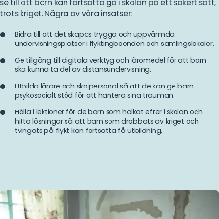
se till att barn kan fortsätta gå i skolan på ett säkert sätt,
trots kriget. Några av våra insatser:
Bidra till att det skapas trygga och uppvärmda
undervisningsplatser i flyktingboenden och samlingslokaler.
Ge tillgång till digitala verktyg och läromedel för att barn
ska kunna ta del av distansundervisning.
Utbilda lärare och skolpersonal så att de kan ge barn
psykosocialt stöd för att hantera sina trauman.
Hålla i lektioner för de barn som halkat efter i skolan och
hitta lösningar så att barn som drabbats av kriget och
tvingats på flykt kan fortsätta få utbildning.