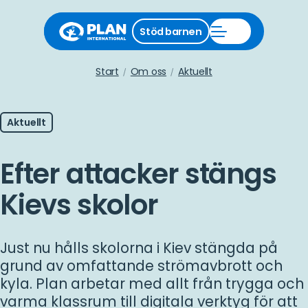
Stäng
Stöd barnen
Öppna
stödmeny
Stöd
barnen
meny
Start
Om oss
Aktuellt
Aktuellt
Efter attacker stängs
Kievs skolor
Just nu hålls skolorna i Kiev stängda på
grund av omfattande strömavbrott och
kyla. Plan arbetar med allt från trygga och
varma klassrum till digitala verktyg för att