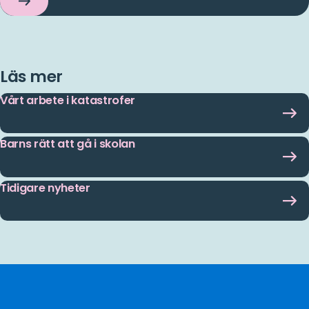
för
barnen
i
Ukraina
Läs mer
Vårt arbete i katastrofer
Barns rätt att gå i skolan
Tidigare nyheter