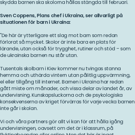
skydda barnen ska skolorna hållas stängda till februari.
Sven Coppens, Plans chef i Ukraina, ser allvarligt på
situationen för barn i Ukraina:
"De här är ytterligare ett slag mot barn som redan
förlorat så mycket. Skolor är inte bara en plats för
lärande, utan också för trygghet, rutiner och stöd – som
de ukrainska barnen nu står utan.
Tusentals skolbarn i Kiev kommer nu tvingas stanna
hemma och uthärda vintern utan pålitlig uppvärmning,
el eller tillgång till internet. Barnen i Ukraina har redan
gått miste om månader, och vissa delar av landet år, av
undervisning. Kunskapsluckorna och de psykologiska
konsekvenserna av kriget förvärras för varje vecka barnen
inte går i skolan.
Vi och våra partners gör allt vi kan för att hålla igång
undervisningen, oavsett om det är i klassrum, på
flyktingboenden eller online. Men det här är inget