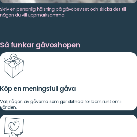
Skriv en personlig hälsning på gåvobeviset och skicka det till
någon du vill uppmärksamma.
Så funkar gåvoshopen
Köp en meningsfull gåva
Välj någon av gåvorna som gör skillnad för barn runt om i
världen.