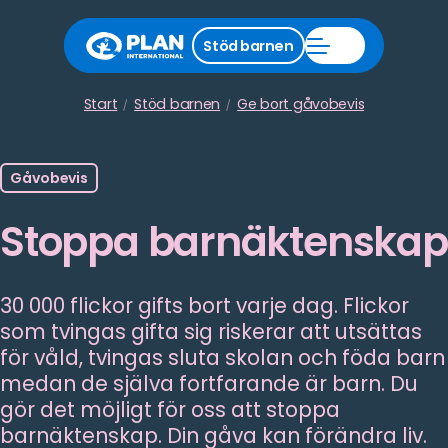
Stäng
Stöd barnen
Öppna
stödmeny
Stöd
barnen
meny
Start
Stöd barnen
Ge bort gåvobevis
Gåvobevis
Stoppa barnäktenskap
30 000 flickor gifts bort varje dag. Flickor
som tvingas gifta sig riskerar att utsättas
för våld, tvingas sluta skolan och föda barn
medan de själva fortfarande är barn. Du
gör det möjligt för oss att stoppa
barnäktenskap. Din gåva kan förändra liv.