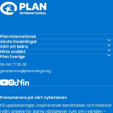
Plan International
Stöd barnen
Akuta insamlingar
Akut insamling Gaza
Sätt att bidra
Vårt arbete
Gåvoshop
Hitta snabbt
Akut insamling Ukraina
För företag
Kontakta oss
Plan Sverige
Ge en gåva
Akut insamling Sudan
Om oss
Frågor och svar
08-58 77 55 00
Bli månadsgivare
Jobba hos oss
givarservice@plansverige.org
Starta egen insamling
Policys och villkor
Bidra som företag
Tillgänglighet
Filantropi och stiftelser
Press
Testamentera
Prenumerera på vårt nyhetsbrev
Cookies
Få uppdateringar, inspirerande berättelser och inblickar
i vårt arbete för barns rättigheter runt om i världen –