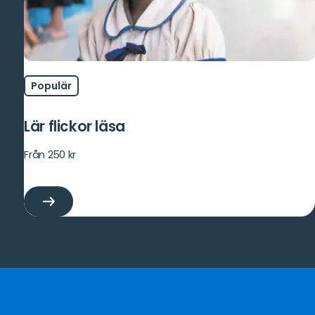
Populär
Lär flickor läsa
Från 250 kr
Lär
flickor
läsa