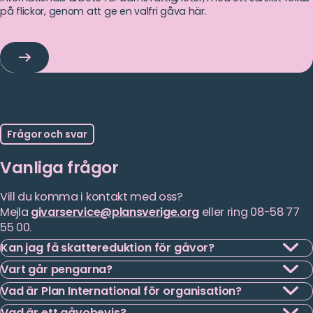
på flickor, genom att ge en valfri gåva här.
Stöd
barns
rättigheter
–
ge
en
Frågor och svar
gåva
Vanliga frågor
i
dag
Vill du komma i kontakt med oss?
Mejla
givarservice@plansverige.org
eller ring 08-58 77
55 00.
Kan jag få skattereduktion för gåvor?
Läs
Vart går pengarna?
Få skattereduktion på dina gåvor!
mer
Läs
Vad är Plan International för organisation?
Plan International är en av världens största
mer
Du kan få tillbaka upp till 25 % av din gåvosumma. För att du
Läs
barnrättsorganisationer med verksamhet i över 80 länder.
Vad är ett gåvobevis?
som givare ska kunna få skattereduktion måste du ge: