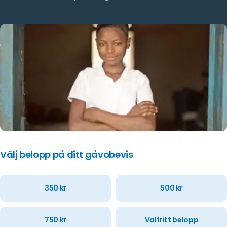
Välj belopp på ditt gåvobevis
350
kr
500
kr
750
kr
Valfritt belopp