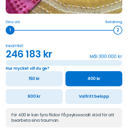
Dina val
Betalning
1
2
Insamlat:
246 183
kr
Mål
300 000
kr
Hur mycket vill du ge?
150
kr
400
kr
600
kr
Valfritt belopp
För 400 kr kan fyra flickor få psykosocialt stöd för att
bearbeta sina trauman.