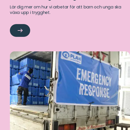
Lär dig mer om hur vi arbetar för att barn och unga ska
växa upp i trygghet.
Barns
och
ungas
rättigheter