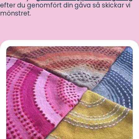
efter du genomfört din gåva så skickar vi
mönstret.