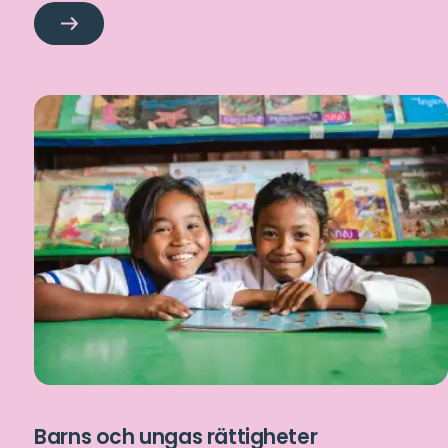
Vårt
arbete
med
fokus
på
flickor
Barns och ungas rättigheter