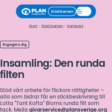
Stäng
Stöd barnen
Öppna
stödmeny
Stöd
barnen
meny
Start
Stöd barnen
Kampanj
Engagera dig
Insamling: Den runda
filten
Stöd vårt arbete för flickors rättigheter –
alla som bidrar får en stickbeskrivning till
Lotta "Tant Kofta" Bloms runda filt som
tack. Mejla
givarservice@plansverige.org