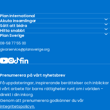
Plan International
Stöd barnen
Akuta insamlingar
Akut insamling Gaza
Sätt att bidra
Vårt arbete
Gåvoshop
Hitta snabbt
Akut insamling Ukraina
För företag
Kontakta oss
Plan Sverige
Ge en gåva
Akut insamling Sudan
Om oss
Frågor och svar
08-58 77 55 00
Bli månadsgivare
Jobba hos oss
givarservice@plansverige.org
Starta egen insamling
Policys och villkor
Bidra som företag
Tillgänglighet
Filantropi och stiftelser
Press
Testamentera
Prenumerera på vårt nyhetsbrev
Cookies
Få uppdateringar, inspirerande berättelser och inblickar
i vårt arbete för barns rättigheter runt om i världen –
direkt i din inkorg.
Genom att prenumerera godkänner du vår
integritetspolicyn.