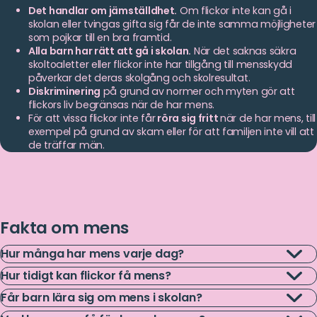
Det handlar om jämställdhet.
Om flickor inte kan gå i
skolan eller tvingas gifta sig får de inte samma möjligheter
som pojkar till en bra framtid.
Alla barn har rätt att gå i skolan.
När det saknas säkra
skoltoaletter eller flickor inte har tillgång till mensskydd
påverkar det deras skolgång och skolresultat.
Diskriminering
på grund av normer och myten gör att
flickors liv begränsas när de har mens.
För att vissa flickor inte får
röra sig fritt
när de har mens, till
exempel på grund av skam eller för att familjen inte vill att
de träffar män.
Fakta om mens
Hur många har mens varje dag?
Läs
Hur tidigt kan flickor få mens?
Varje dag har omkring 800 miljoner tonårstjejer och kvinnor
mer
Läs
mens,
enligt FN:s befolkningsfond
.
Får barn lära sig om mens i skolan?
Enligt UMO
får flickor ofta mens någon gång mellan att de är 9
mer
Läs
och 16 år gamla.