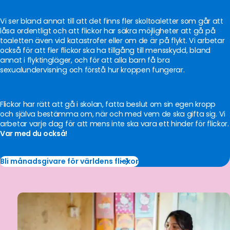
Vi ser bland annat till att det finns fler skoltoaletter som går att
låsa ordentligt och att flickor har säkra möjligheter att gå på
toaletten även vid katastrofer eller om de är på flykt. Vi arbetar
också för att fler flickor ska ha tillgång till mensskydd, bland
annat i flyktingläger, och för att alla barn få bra
sexualundervisning och förstå hur kroppen fungerar.
Flickor har rätt att gå i skolan, fatta beslut om sin egen kropp
och själva bestämma om, när och med vem de ska gifta sig. Vi
arbetar varje dag för att mens inte ska vara ett hinder för flickor.
Var med du också!
Bli månadsgivare för världens flickor
Bli
månadsgivare
för
världens
flickor