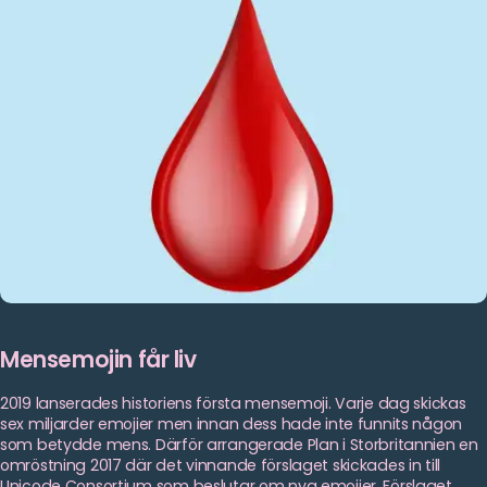
Mensemojin får liv
2019 lanserades historiens första mensemoji. Varje dag skickas
sex miljarder emojier men innan dess hade inte funnits någon
som betydde mens. Därför arrangerade Plan i Storbritannien en
omröstning 2017 där det vinnande förslaget skickades in till
Unicode Consortium som beslutar om nya emojier. Förslaget