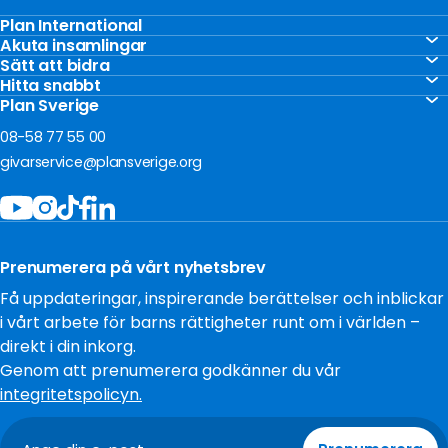
Plan International
Stöd barnen
Akuta insamlingar
Akut insamling Gaza
Sätt att bidra
Vårt arbete
Gåvoshop
Hitta snabbt
Akut insamling Ukraina
För företag
Kontakta oss
Plan Sverige
Ge en gåva
Akut insamling Sudan
Om oss
Frågor och svar
08-58 77 55 00
Bli månadsgivare
Jobba hos oss
givarservice@plansverige.org
Starta egen insamling
Policys och villkor
Bidra som företag
Tillgänglighet
Filantropi och stiftelser
Press
Testamentera
Prenumerera på vårt nyhetsbrev
Cookies
Få uppdateringar, inspirerande berättelser och inblickar
i vårt arbete för barns rättigheter runt om i världen –
direkt i din inkorg.
Genom att prenumerera godkänner du vår
integritetspolicyn.