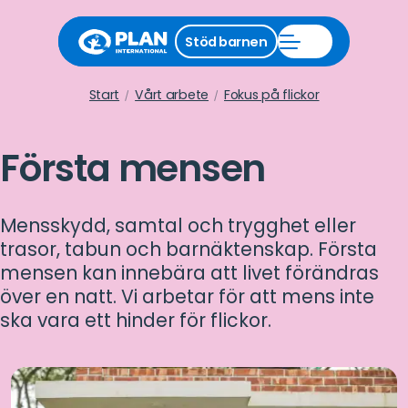
Stäng
Stöd barnen
Öppna
stödmeny
Stöd
barnen
meny
Start
Vårt arbete
Fokus på flickor
Första mensen
Mensskydd, samtal och trygghet eller
trasor, tabun och barnäktenskap. Första
mensen kan innebära att livet förändras
över en natt. Vi arbetar för att mens inte
ska vara ett hinder för flickor.