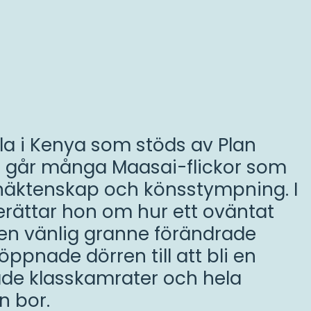
ola i Kenya som stöds av Plan
är går många Maasai-flickor som
arnäktenskap och könsstympning. I
erättar hon om hur ett oväntat
en vänlig granne förändrade
öppnade dörren till att bli en
både klasskamrater och hela
-
n bor.