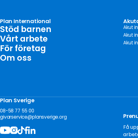
Plan International
Akut
Stöd barnen
Akut i
Akut i
Vårt arbete
Akut i
För företag
Om oss
Plan Sverige
08-58 77 55 00
Pren
givarservice@plansverige.org
Få upp
arbete