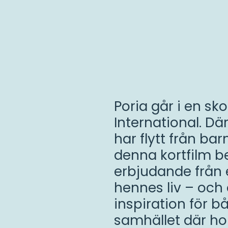
Poria går i en sk
International. D
har flytt från b
denna kortfilm b
Speltid
erbjudande från 
-
hennes liv – och 
4:45
Spela
En
inspiration för 
Maasai
samhället där ho