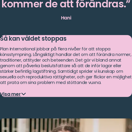
kommer de att förändras.
Hani
Så kan våldet stoppas
Plan International jobbar på flera nivåer för att stoppa
könsstympning. Långsiktigt handlar det om att förändra normer,
traditioner, attityder och beteenden. Det gör vi bland annat
genom att påverka beslutsfattare så att de inför lagar eller
stärker befintlig lagstiftning. Samtidigt sprider vi kunskap om
sexuella och reproduktiva rättigheter, och ger flickor en möjlighet
att prata om sina problem med stöttande vuxna.
Visa mer
Visa
mer
I Somalia, arbetar Plan International med lokala nätverk för att
öka kunskapen om kvinnlig könsstympning och dess skadliga
konsekvenser.