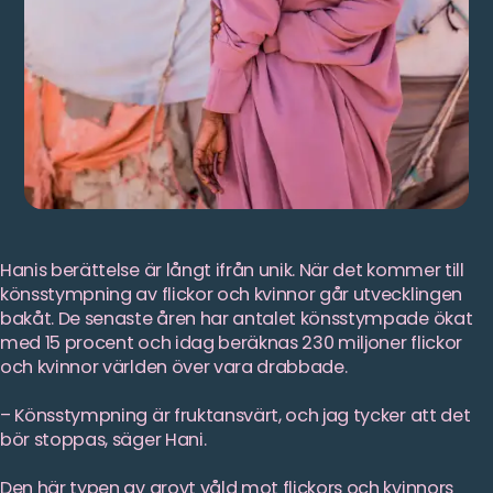
Hanis berättelse är långt ifrån unik. När det kommer till
könsstympning av flickor och kvinnor går utvecklingen
bakåt. De senaste åren har antalet könsstympade ökat
med 15 procent och idag beräknas 230 miljoner flickor
och kvinnor världen över vara drabbade.
– Könsstympning är fruktansvärt, och jag tycker att det
bör stoppas, säger Hani.
Den här typen av grovt våld mot flickors och kvinnors