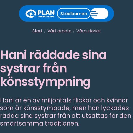
Stäng
Stöd barnen
Öppna
stödmeny
Stöd
barnen
meny
Start
Vårt arbete
Våra stories
Hani räddade sina
systrar från
könsstympning
Hani är en av miljontals flickor och kvinnor
som är könsstympade, men hon lyckades
rädda sina systrar från att utsättas för den
smärtsamma traditionen.