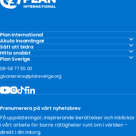
Plan International
Stöd barnen
Akuta insamlingar
Akut insamling Gaza
Sätt att bidra
Vårt arbete
Gåvoshop
Hitta snabbt
Akut insamling Ukraina
För företag
Kontakta oss
Plan Sverige
Ge en gåva
Akut insamling Sudan
Om oss
Frågor och svar
08-58 77 55 00
Bli månadsgivare
Jobba hos oss
givarservice@plansverige.org
Starta egen insamling
Policys och villkor
Bidra som företag
Tillgänglighet
Filantropi och stiftelser
Press
Testamentera
Prenumerera på vårt nyhetsbrev
Cookies
Få uppdateringar, inspirerande berättelser och inblickar
i vårt arbete för barns rättigheter runt om i världen –
direkt i din inkorg.