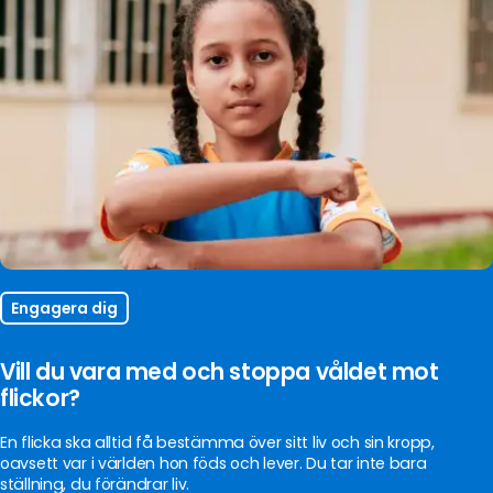
Engagera dig
Vill du vara med och stoppa våldet mot
flickor?
En flicka ska alltid få bestämma över sitt liv och sin kropp,
oavsett var i världen hon föds och lever. Du tar inte bara
ställning, du förändrar liv.