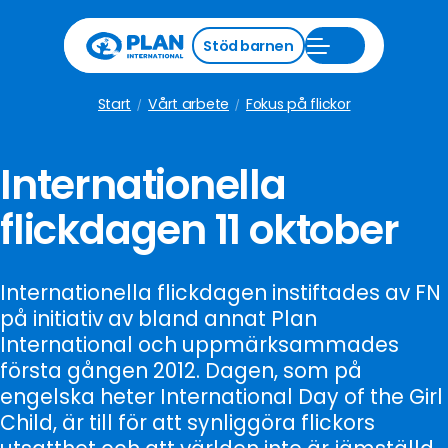
Stäng
Stöd barnen
Öppna
stödmeny
Stöd
barnen
meny
Start
Vårt arbete
Fokus på flickor
Internationella
flickdagen 11 oktober
Internationella flickdagen instiftades av FN
på initiativ av bland annat Plan
International och uppmärksammades
första gången 2012. Dagen, som på
engelska heter International Day of the Girl
Child, är till för att synliggöra flickors