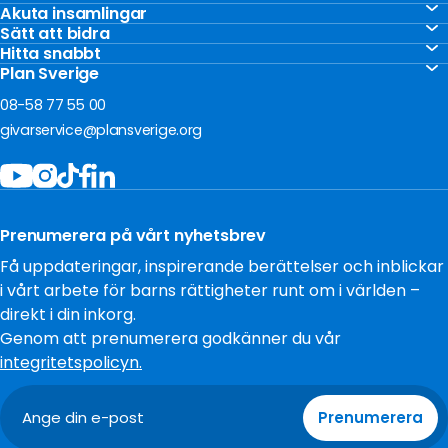
Stöd barnen
Akuta insamlingar
Akut insamling Gaza
Sätt att bidra
Vårt arbete
Gåvoshop
Hitta snabbt
Akut insamling Ukraina
För företag
Kontakta oss
Plan Sverige
Ge en gåva
Akut insamling Sudan
Om oss
Frågor och svar
08-58 77 55 00
Bli månadsgivare
Jobba hos oss
givarservice@plansverige.org
Starta egen insamling
Policys och villkor
Bidra som företag
Tillgänglighet
Filantropi och stiftelser
Press
Testamentera
Prenumerera på vårt nyhetsbrev
Cookies
Få uppdateringar, inspirerande berättelser och inblickar
i vårt arbete för barns rättigheter runt om i världen –
direkt i din inkorg.
Genom att prenumerera godkänner du vår
integritetspolicyn.
Prenumerera