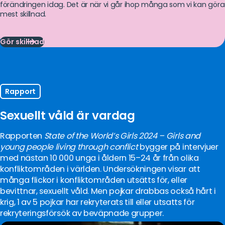
förändringen idag. Det är när vi går ihop många som vi kan göra
mest skillnad.
Gör skillnad
Gör
skillnad
Rapport
Sexuellt våld är vardag
Rapporten
State of the World’s Girls 2024 – Girls and
young people living through conflict
bygger på intervjuer
med nästan 10 000 unga i åldern 15–24 år från olika
konfliktområden i världen. Undersökningen visar att
många flickor i konfliktområden utsätts för, eller
bevittnar, sexuellt våld. Men pojkar drabbas också hårt i
krig, 1 av 5 pojkar har rekryterats till eller utsatts för
rekryteringsförsök av beväpnade grupper.