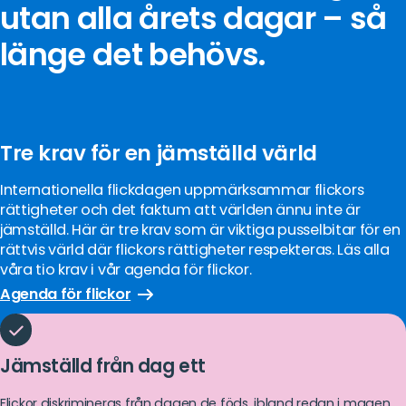
utan alla årets dagar – så
länge det behövs.
Tre krav för en jämställd värld
Internationella flickdagen uppmärksammar flickors
rättigheter och det faktum att världen ännu inte är
jämställd. Här är tre krav som är viktiga pusselbitar för en
rättvis värld där flickors rättigheter respekteras. Läs alla
våra tio krav i vår agenda för flickor.
Agenda för flickor
Jämställd från dag ett
Flickor diskrimineras från dagen de föds, ibland redan i magen.