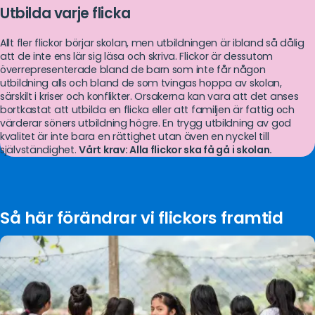
Utbilda varje flicka
Allt fler flickor börjar skolan, men utbildningen är ibland så dålig
att de inte ens lär sig läsa och skriva. Flickor är dessutom
överrepresenterade bland de barn som inte får någon
utbildning alls och bland de som tvingas hoppa av skolan,
särskilt i kriser och konflikter. Orsakerna kan vara att det anses
bortkastat att utbilda en flicka eller att familjen är fattig och
värderar söners utbildning högre. En trygg utbildning av god
kvalitet är inte bara en rättighet utan även en nyckel till
självständighet.
Vårt krav: A
lla flickor ska få gå i skolan.
Så här förändrar vi flickors framtid