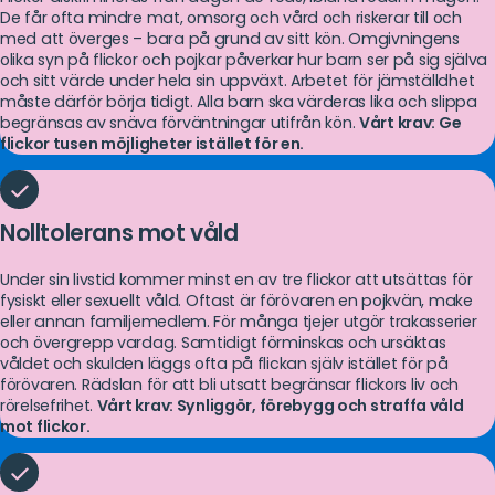
De får ofta mindre mat, omsorg och vård och riskerar till och
med att överges – bara på grund av sitt kön. Omgivningens
olika syn på flickor och pojkar påverkar hur barn ser på sig själva
och sitt värde under hela sin uppväxt. Arbetet för jämställdhet
måste därför börja tidigt. Alla barn ska värderas lika och slippa
begränsas av snäva förväntningar utifrån kön.
Vårt krav: Ge
flickor tusen möjligheter istället för en.
Nolltolerans mot våld
Under sin livstid kommer minst en av tre flickor att utsättas för
fysiskt eller sexuellt våld. Oftast är förövaren en pojkvän, make
eller annan familjemedlem. För många tjejer utgör trakasserier
och övergrepp vardag. Samtidigt förminskas och ursäktas
våldet och skulden läggs ofta på flickan själv istället för på
förövaren. Rädslan för att bli utsatt begränsar flickors liv och
rörelsefrihet.
Vårt krav:
Synliggör, förebygg och straffa våld
mot flickor.